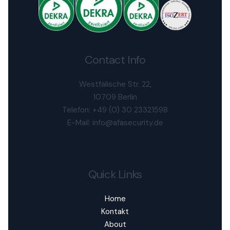
Contact Info
Westfälische Str. 22,
10709 Berlin
Telefon: +49 (0) 30 23321598
E-Mail: info@afasecurity.de
Quick Links
Home
Kontakt
About