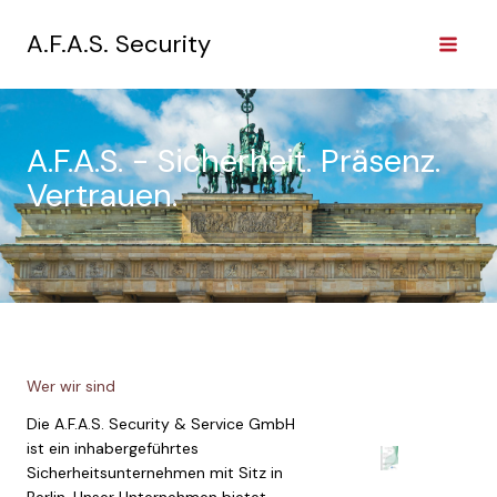
Zum
Inhalt
A.F.A.S. Security
springen
A.F.A.S. - Sicherheit. Präsenz.
Vertrauen.
Wer wir sind
Die A.F.A.S. Security & Service GmbH
ist ein inhabergeführtes
Sicherheitsunternehmen mit Sitz in