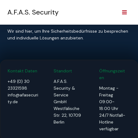
Kontakt
Zum
Inhalt
A.F.A.S. Security
springen
Kontaktieren Sie uns
Wir sind hier, um Ihre Sicherheitsbedürfnisse zu besprechen
und individuelle Lösungen anzubieten.
Kontakt Daten
Standort
Öffnungszeit
en
+49 (0) 30
A.F.A.S.
23321598
Security &
Montag -
info@afasecuri
Service
Freitag
ty.de
GmbH
09:00-
Westfälische
18:00 Uhr
Str. 22, 10709
24/7 Notfall-
Berlin
Hotline
verfügbar